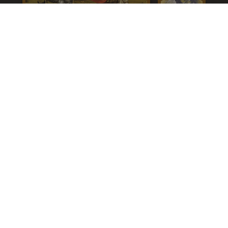
CATAN -
Städte und Ritter
Die Barbaren kommen! Heure die edlen Ritter von
CATAN an, um deine Städte vor den Barbaren zu
schützen. Mit neuen Handelswaren und Erfindungen
beginnt auf CATAN ein neues Zeitalter. Wer baut seine
Städte zu Metropolen aus und rettet CATAN vor den
Barbaren?
Mehr erfahren >